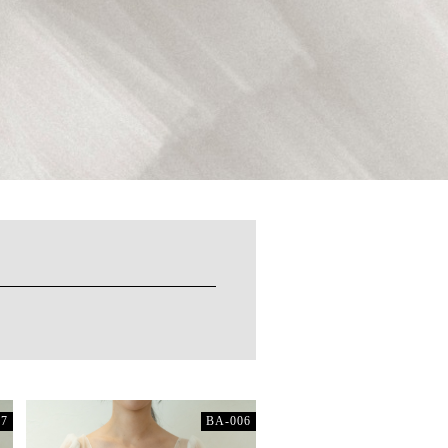
07
BA-006