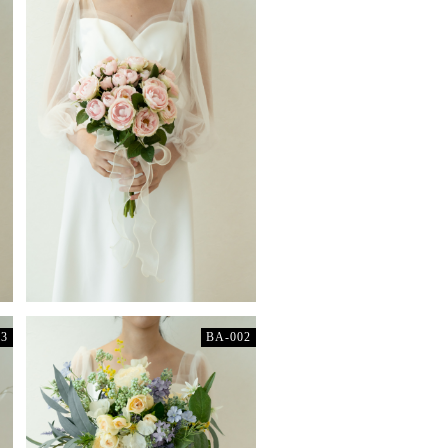
03
BA-002